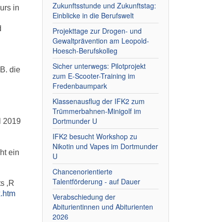
Zukunftsstunde und Zukunftstag:
urs in
Einblicke in die Berufswelt
d
Projekttage zur Drogen- und
Gewaltprävention am Leopold-
Hoesch-Berufskolleg
Sicher unterwegs: Pilotprojekt
B. die
zum E-Scooter-Training im
Fredenbaumpark
Klassenausflug der IFK2 zum
Trümmerbahnen-Minigolf im
Dortmunder U
l 2019
IFK2 besucht Workshop zu
Nikotin und Vapes im Dortmunder
ht ein
U
Chancenorientierte
Talentförderung - auf Dauer
s ‚R
x.htm
Verabschiedung der
Abiturientinnen und Abiturienten
2026