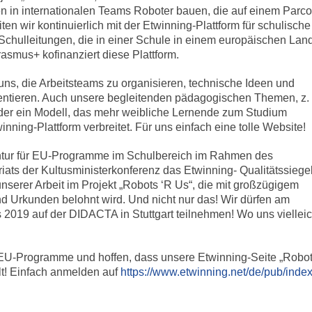
in internationalen Teams Roboter bauen, die auf einem Parco
n wir kontinuierlich mit der Etwinning-Plattform für schulische
d Schulleitungen, die in einer Schule in einem europäischen Lan
rasmus+ kofinanziert diese Plattform.
 uns, die Arbeitsteams zu organisieren, technische Ideen und
sentieren. Auch unsere begleitenden pädagogischen Themen, z. 
 oder ein Modell, das mehr weibliche Lernende zum Studium
inning-Plattform verbreitet. Für uns einfach eine tolle Website!
ntur für EU-Programme im Schulbereich im Rahmen des
ats der Kultusministerkonferenz das Etwinning- Qualitätssiege
nserer Arbeit im Projekt „Robots ‘R Us“, die mit großzügigem
nd Urkunden belohnt wird. Und nicht nur das! Wir dürfen am
019 auf der DIDACTA in Stuttgart teilnehmen! Wo uns vielleic
r EU-Programme und hoffen, dass unsere Etwinning-Seite „Robot
lt! Einfach anmelden auf
https://www.etwinning.net/de/pub/inde